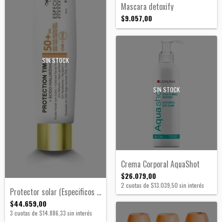
Mascara detoxify
$9.057,00
SIN STOCK
SIN STOCK
Crema Corporal AquaShot
$26.079,00
2
cuotas de
$13.039,50
sin interés
Protector solar (Especificos Buenos Aire...
$44.659,00
3
cuotas de
$14.886,33
sin interés