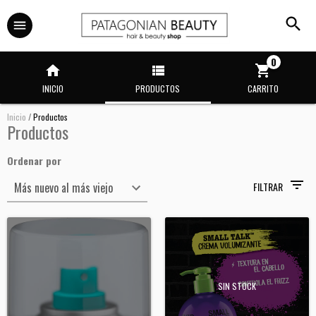
0
INICIO
PRODUCTOS
CARRITO
Inicio
/
Productos
Productos
Ordenar por
FILTRAR
SIN STOCK