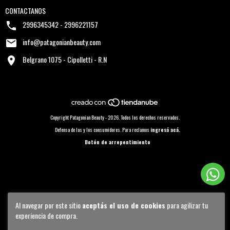
CONTACTANOS
2996345342 - 2996221157
info@patagonianbeauty.com
Belgrano 1075 - Cipolletti - R.N
Copyright Patagonian Beauty - 2026. Todos los derechos reservados.
Defensa de las y los consumidores. Para reclamos
ingresá acá.
Botón de arrepentimiento
Al navegar por este sitio
aceptás el uso de cookies
para agilizar tu
experiencia de compra.