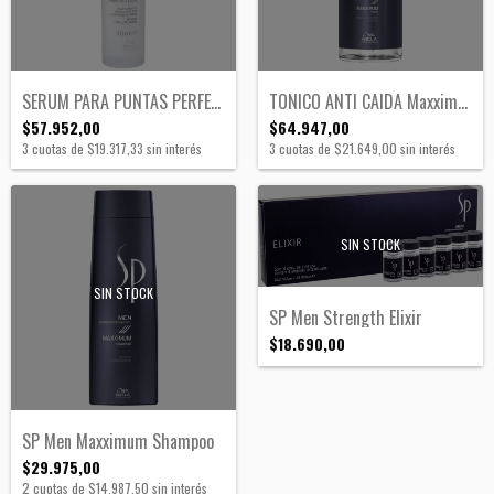
SERUM PARA PUNTAS PERFECT ENDS SP
TONICO ANTI CAIDA Maxximum SP
$57.952,00
$64.947,00
3
cuotas de
$19.317,33
sin interés
3
cuotas de
$21.649,00
sin interés
SIN STOCK
SIN STOCK
SP Men Strength Elixir
$18.690,00
SP Men Maxximum Shampoo
$29.975,00
2
cuotas de
$14.987,50
sin interés