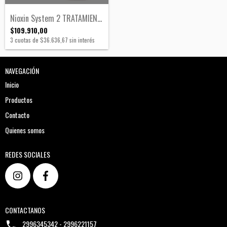
Nioxin System 2 TRATAMIENTO
$109.910,00
3
cuotas de
$36.636,67
sin interés
NAVEGACIÓN
Inicio
Productos
Contacto
Quienes somos
REDES SOCIALES
CONTACTANOS
2996345342 - 2996221157