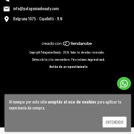
info@patagonianbeauty.com
Belgrano 1075 - Cipolletti - R.N
Copyright Patagonian Beauty - 2026. Todos los derechos reservados.
Defensa de las y los consumidores. Para reclamos
ingresá acá.
Botón de arrepentimiento
Al navegar por este sitio
aceptás el uso de cookies
para agilizar tu
experiencia de compra.
ENTENDIDO