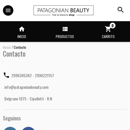
0
INICIO
PRODUCTOS
CARRITO
Inicio
/
Contacto
Contacto
2996345342 - 2996221157
info@patagonianbeauty.com
Belgrano 1075 - Cipolletti - R.N
Seguinos