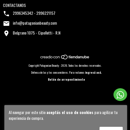
CONTACTANOS
2996345342 - 2996221157
info@patagonianbeauty.com
Belgrano 1075 - Cipolletti - R.N
Copyright Patagonian Beauty - 2026. Todos los derechos reservados.
Defensa de las y los consumidores. Para reclamos
ingresá acá.
Botón de arrepentimiento
Al navegar por este sitio
aceptás el uso de cookies
para agilizar tu
experiencia de compra.