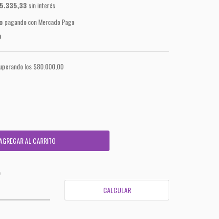
5.335,33
sin interés
o
pagando con Mercado Pago
O
uperando los
$80.000,00
CAMBIAR CP
o
CALCULAR