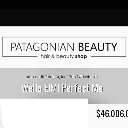
Inicio
/
Wella
/
Wella Styling
/
Wella EIMI Perfect Me
Wella EIMI Perfect Me
$46.006,