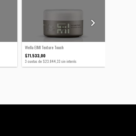
Wella EIMI Texture Touch
$71.533,00
Wella EIMI Bol
3
cuotas de
$23.844,33
sin interés
$51.616,00
3
cuotas de
$17