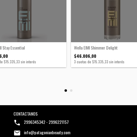
I Stay Essential
Wella EIMI Shimmer Delight
6,00
$46.006,00
de
$15.335,33
sin interés
3
cuotas de
$15.335,33
sin interés
CONTACTANOS
2996345342 - 2996221157
info@patagonianbeauty.com