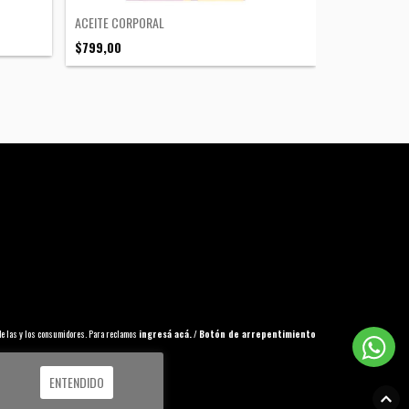
ACEITE CORPORAL
TINTURA OTO
$799,00
$1.869,00
de las y los consumidores. Para reclamos
ingresá acá.
/
Botón de arrepentimiento
ENTENDIDO