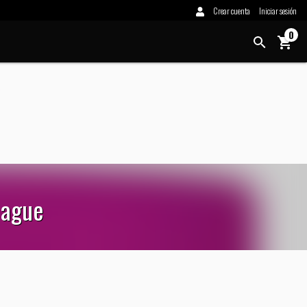
Crear cuenta
Iniciar sesión
0
uague
0