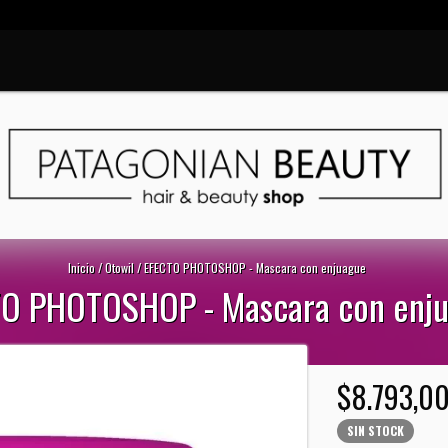
Inicio
/
Otowil
/
EFECTO PHOTOSHOP - Mascara con enjuague
O PHOTOSHOP - Mascara con enj
$8.793,0
SIN STOCK