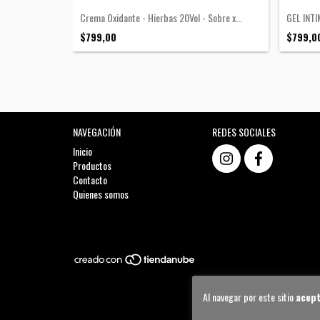
Crema Oxidante - Hierbas 20Vol - Sobre x...
GEL INT
$799,00
$799,0
NAVEGACIÓN
REDES SOCIALES
Inicio
Productos
Contacto
Quienes somos
Al navegar por este sitio
acept