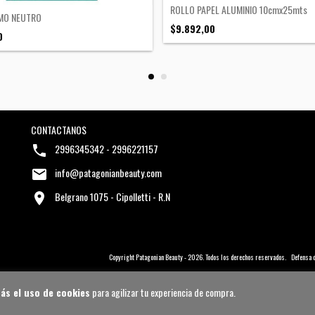
ROLLO PAPEL ALUMINIO 10cmx25mts
IMO NEUTRO
$9.892,00
0
CONTACTANOS
2996345342 - 2996221157
info@patagonianbeauty.com
Belgrano 1075 - Cipolletti - R.N
Copyright Patagonian Beauty - 2026. Todos los derechos reservados.
Defensa 
ás el uso de cookies
para agilizar tu experiencia de compra.